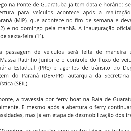
fego na Ponte de Guaratuba já tem data e horário: s
ertura para veículos acontece após a realizaçã
araná (MIP), que acontece no fim de semana e deve 
(2) e no domingo pela manhã. A inauguração oficial
de sexta-feira (1º).
a passagem de veículos será feita de maneira s
Massa Ratinho Junior e o controle do fluxo de veícu
viária Estadual (PRE) e agentes de trânsito do De
em do Paraná (DER/PR), autarquia da Secretaria
stica (SEIL).
ponte, a travessia por ferry boat na Baía de Guarat
mente. E mesmo após a abertura o ferry continuará
essidades, mas já em etapa de desmobilização dos tr
40 metros de extensão, com quatro faixas de tráfego, 