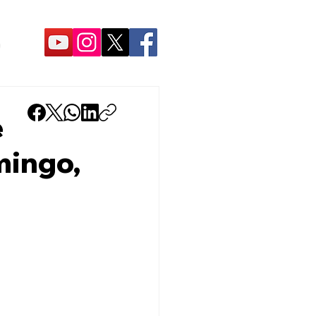
O
e
mingo,