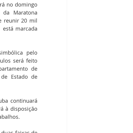
erá no domingo 
o da Maratona 
reunir 20 mil 
 está marcada 
imbólica pelo 
los será feito 
partamento de 
 de Estado de 
uba continuará 
 à disposição 
abalhos. 
duas faixas de 