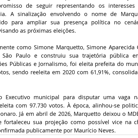
romisso de seguir representando os interesses 
lia. A sinalização envolvendo o nome de Marque
tido para ampliar sua presença política no cenár
 visando as próximas eleições.
amente como Simone Marquetto, Simone Aparecida C
São Paulo e construiu sua trajetória pública em 
s Públicas e Jornalismo, foi eleita prefeita do mun
os, sendo reeleita em 2020 com 61,91%, consolidan
o Executivo municipal para disputar uma vaga n
leita com 97.730 votos. À época, alinhou-se politi
sonaro. Já em abril de 2026, Marquetto deixou o MDB 
 fortaleceu sua projeção como possível vice na ch
onfirmada publicamente por Maurício Neves.