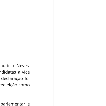
urício Neves, 
idatas a vice 
eclaração foi 
reeleição como 
parlamentar e 