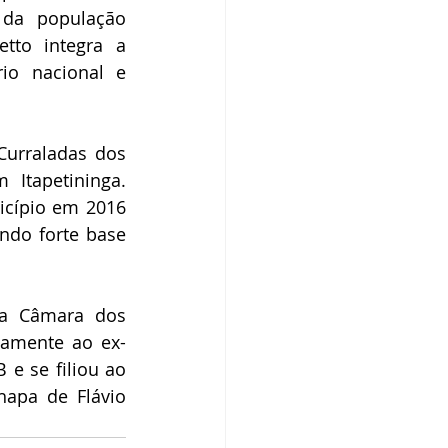
da população 
tto integra a 
io nacional e 
urraladas dos 
Itapetininga. 
icípio em 2016 
do forte base 
a Câmara dos 
camente ao ex-
e se filiou ao 
apa de Flávio 