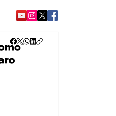
O
como
aro