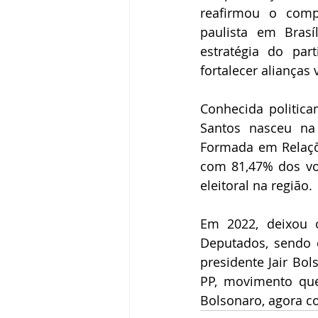
reafirmou o comp
paulista em Brasí
estratégia do par
fortalecer alianças
Conhecida politic
Santos nasceu na 
Formada em Relaçõe
com 81,47% dos vot
eleitoral na região.
Em 2022, deixou 
Deputados, sendo e
presidente Jair Bol
PP, movimento que
Bolsonaro, agora c