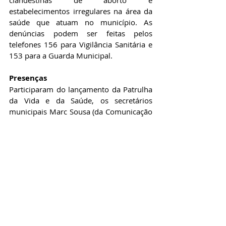
clandestinas de aborto e 
estabelecimentos irregulares na área da 
saúde que atuam no município. As 
denúncias podem ser feitas pelos 
telefones 156 para Vigilância Sanitária e 
153 para a Guarda Municipal. 
Presenças
Participaram do lançamento da Patrulha 
da Vida e da Saúde, os secretários 
municipais Marc Sousa (da Comunicação 
Social), Sérgio Bento (de 
Desenvolvimento Econômico e 
Inovação), Carlos Eduardo Pijak Jr. (de 
Desenvolvimento Humano), e Marli 
Teixeira Leite (da Mulher e Igualdade 
Étnico-Racial); o presidente do Instituto 
Municipal de Turismo, Rodrigo Swinka, e 
o presidente da FAS, Renan Rodrigues; 
os vereadores Serginho do Posto, Indiara 
Barbosa, Sargento Tânia Guerreiro, 