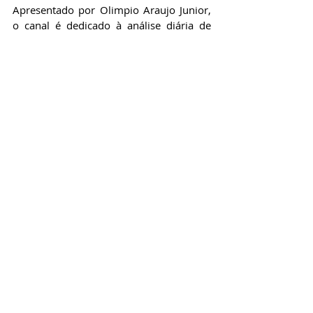
Apresentado por Olimpio Araujo Junior, 
o canal é dedicado à análise diária de 
temas de geopolítica, política nacional, 
economia e mídia, acumulando milhares 
de espectadores engajados no debate do 
cenário político brasileiro.
<iframe width="560" height="315" 
src="https://www.youtube.com/embed/04
EmJU7oU3I?si=RelY7ZZEBA3ZrBtD" 
title="YouTube video player" 
frameborder="0" allow="accelerometer; 
autoplay; clipboard-write; encrypted-
media; gyroscope; picture-in-picture; 
web-share" referrerpolicy="strict-origin-
when-cross-origin" allowfullscreen>
</iframe>