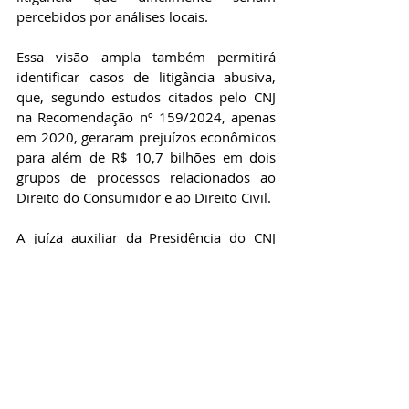
percebidos por análises locais.  
Essa visão ampla também permitirá 
identificar casos de litigância abusiva, 
que, segundo estudos citados pelo CNJ 
na Recomendação nº 159/2024, apenas 
em 2020, geraram prejuízos econômicos 
para além de R$ 10,7 bilhões em dois 
grupos de processos relacionados ao 
Direito do Consumidor e ao Direito Civil. 
A juíza auxiliar da Presidência do CNJ 
Viviane Brito Rebello, uma das 
coordenadoras do desenvolvimento do 
Atalaia, explicou que a plataforma foi 
concebida para analisar grandes 
volumes de processos a partir dos dados 
do Codex, repositório nacional mantido 
pelo CNJ. Segundo ela, a ferramenta 
supera as limitações das pesquisas 