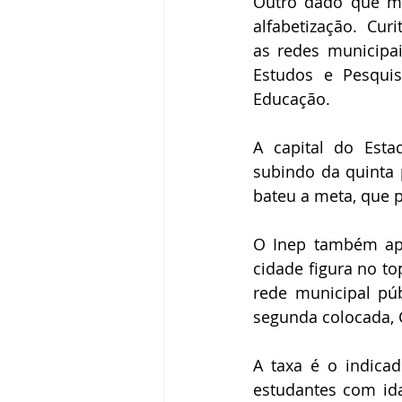
Outro dado que ma
alfabetização.  Cur
as redes municipai
Estudos e Pesquisa
Educação.
A capital do Esta
subindo da quinta p
bateu a meta, que 
O Inep também apo
cidade figura no to
rede municipal púb
segunda colocada, 
A taxa é o indica
estudantes com id