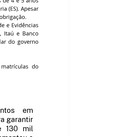
 de 4 e 5 anos 
ia (ES). Apesar 
obrigação.
e e Evidências 
 Itaú e Banco 
ar do governo 
atrículas do 
entos em 
a garantir 
 130 mil 