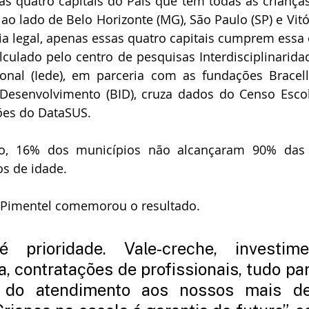
 as quatro capitais do País que têm todas as crianças
ao lado de Belo Horizonte (MG), São Paulo (SP) e Vitór
ia legal, apenas essas quatro capitais cumprem essa 
culado pelo centro de pesquisas Interdisciplinaridad
nal (Iede), em parceria com as fundações Bracell,
Desenvolvimento (BID), cruza dados do Censo Escol
ões do DataSUS.
o, 16% dos municípios não alcançaram 90% das m
os de idade.
 Pimentel comemorou o resultado.
 prioridade. Vale-creche, investim
a, contratações de profissionais, tudo par
 do atendimento aos nossos mais de