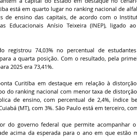
ntém a capital do Estado em destaque no cenário
itiba está em quarto lugar no ranking nacional de alfa
s de ensino das capitais, de acordo com o Institut
s Educacionais Anísio Teixeira (INEP), ligado ao 
do registrou 74,03% no percentual de estudantes a
ara a quarta posição. Com o resultado, pela primeir
para 2025 era 73,41%.
nta Curitiba em destaque em relação à distorção i
po do ranking nacional com menor taxa de distorção 
lica de ensino, com percentual de 2,4%, índice be
Cuiabá (MT), com 3%. São Paulo está em terceiro, co
dor do governo federal que permite acompanhar o 
ade acima da esperada para o ano em que estão ma