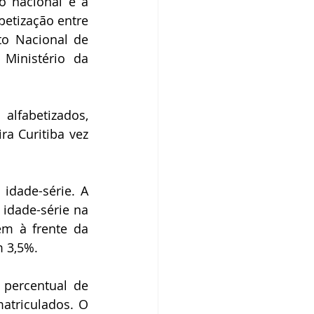
 nacional é a 
betização entre 
o Nacional de 
Ministério da 
lfabetizados, 
a Curitiba vez 
dade-série. A 
idade-série na 
m à frente da 
m 3,5%.
percentual de 
triculados. O 