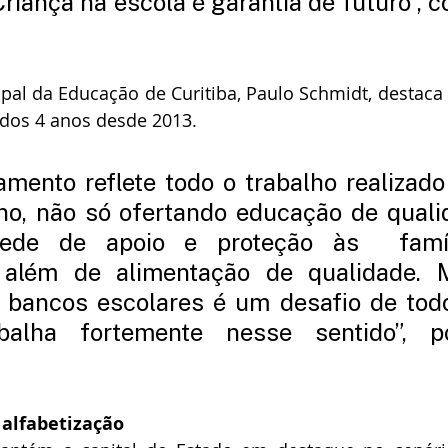
riança na escola é garantia de futuro”, c
pal da Educação de Curitiba, Paulo Schmidt, destaca 
r dos 4 anos desde 2013.
amento reflete todo o trabalho realizado
no, não só ofertando educação de quali
de de apoio e proteção às  famíl
, além de alimentação de qualidade. M
 bancos escolares é um desafio de todo
abalha fortemente nesse sentido”, p
alfabetização