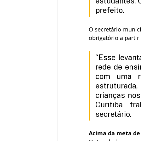
estudantes. C
prefeito.
O secretário munici
obrigatório a parti
“Esse levant
rede de ensi
com uma re
estruturada
crianças nos
Curitiba tr
secretário.
Acima da meta de 