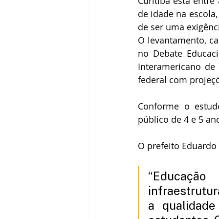
Curitiba está entre
de idade na escola, 
de ser uma exigênc
O levantamento, cal
no Debate Educacio
Interamericano de 
federal com projeç
Conforme o estud
público de 4 e 5 an
O prefeito Eduardo
“Educação é
infraestrutur
a qualidade