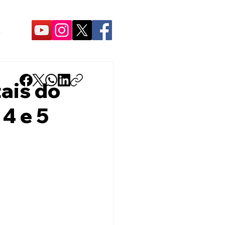
O
tais do
 4 e 5