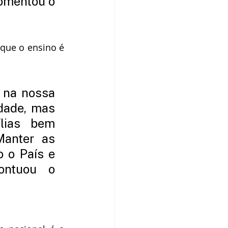
omentou o 
que o ensino é 
 na nossa 
dade, mas 
ias bem 
anter as 
 o País e 
ontuou o 