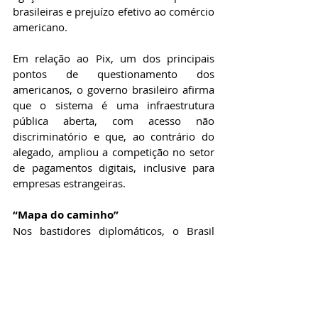
brasileiras e prejuízo efetivo ao comércio 
americano.
Em relação ao Pix, um dos principais 
pontos de questionamento dos 
americanos, o governo brasileiro afirma 
que o sistema é uma infraestrutura 
pública aberta, com acesso não 
discriminatório e que, ao contrário do 
alegado, ampliou a competição no setor 
de pagamentos digitais, inclusive para 
empresas estrangeiras.
“Mapa do caminho”
Nos bastidores diplomáticos, o Brasil 
também tenta construir uma saída 
negociada para evitar a escalada 
comercial. Como mostrou o R7, o 
governo brasileiro apresentou aos EUA 
uma proposta de “mapa do caminho” 