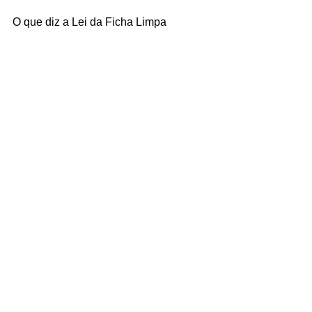
O que diz a Lei da Ficha Limpa
De acordo com a Lei da Ficha Limpa, 
políticos condenados por crimes como 
corrupção e lavagem de dinheiro não 
podem concorrer a cargos públicos e 
ficam inelegíveis por oito anos
Fonte / Texto: 
João Marcelo - Band 
Paraná 