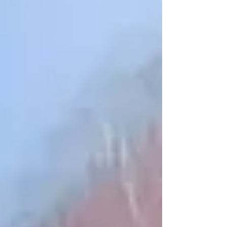
legenda corre o risco iminente de perder o comando de
todos os estados que hoje governa. O reflexo seria o
desdobramento natural de um "derretimento" da
esquerda que se iniciou com o resultado desastroso das
eleições munic