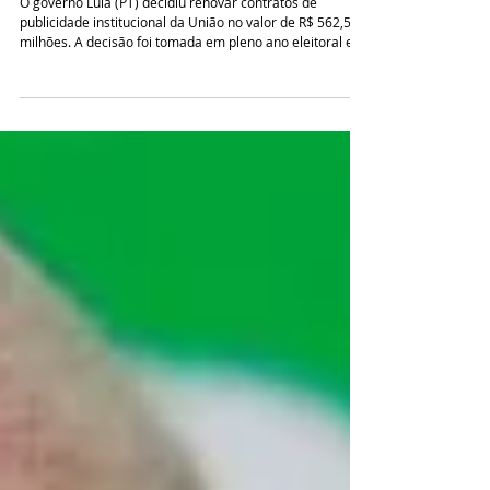
contratos de propaganda
O governo Lula (PT) decidiu renovar contratos de
publicidade institucional da União no valor de R$ 562,5
milhões. A decisão foi tomada em pleno ano eleitoral e a
menos de 5 meses das eleições presidenciais de
outubro. Os contratos são geridos pela Secretaria de
Comunicação Social (Secom), comandada pelo ministro
Sidônio Palmeira. De acordo com o site O Antagonista,
foram publicados nesta manhã (25) quatro extratos de
termos aditivos que envolvem as principais agências já
cont