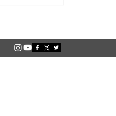
orça a necessidade de
s sintomas de gripe,
ntindo que o cidadão
ado e evite o