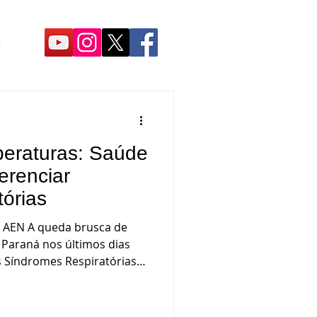
O
eraturas: Saúde
erenciar
tórias
o AEN A queda brusca de
 Paraná nos últimos dias
 Síndromes Respiratórias
todo o Estado, o que torna
a atualização vacinal
nário, a Secretaria de