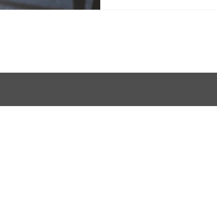
Estado da Saúde (Sesa) ref
identificar corretamente o
resfriado e Covid-19, gara
busque o tratamento adequ