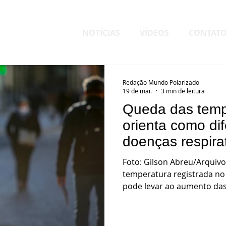
NOTÍCIAS
VÍDEOS
CONTAT
Redação Mundo Polarizado
19 de mai.
3 min de leitura
Queda das temp
orienta como dif
doenças respira
Foto: Gilson Abreu/Arquiv
temperatura registrada no
pode levar ao aumento das
Agudas Graves (SRAGs) em 
as medidas de prevenção e 
essenciais. Diante desse ce