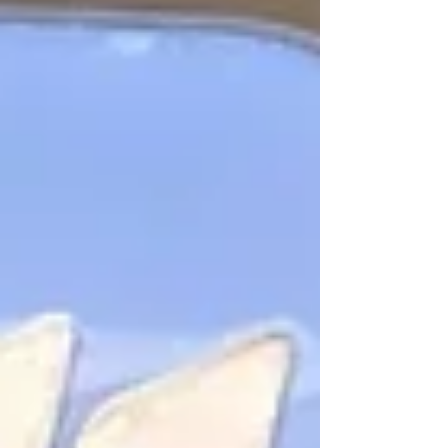
por pré-candidatos ou partidos, conforme a Lei das
Eleições (Lei nº 9.504/1997). A arrecadação é
regulamentada pela Resol