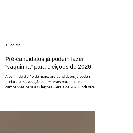
15 de mai.
Pré-candidatos já podem fazer
“vaquinha” para eleições de 2026
A partir do dia 15 de maio, pré-candidatos já podem
iniciar a arrecadação de recursos para financiar
campanhas para as Eleições Gerais de 2026, inclusive
por meio de financiamento coletivo, a chamada
“vaquinha virtual”. As instituições cadastradas e
aprovadas pelo Tribunal Superior Eleitoral (TSE) podem
arrecadar recursos, desde que previamente contratadas