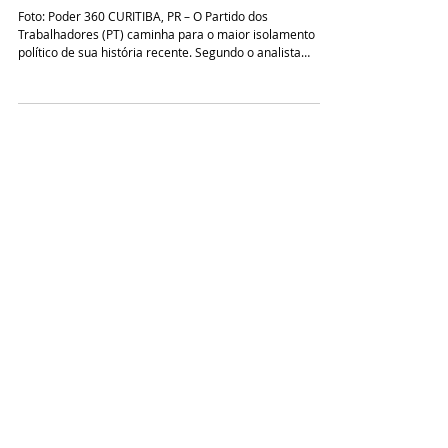
próximas eleições
Foto: Poder 360 CURITIBA, PR – O Partido dos
Trabalhadores (PT) caminha para o maior isolamento
político de sua história recente. Segundo o analista
político Olimpio Araujo Junior, idealizador do canal
Mundo Polarizado, as projeções eleitorais indicam que a
legenda corre o risco iminente de perder o comando de
todos os estados que hoje governa. O reflexo seria o
desdobramento natural de um "derretimento" da
esquerda que se iniciou com o resultado desastroso das
eleições munic