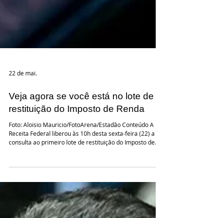
22 de mai.
Veja agora se você está no lote de
restituição do Imposto de Renda
Foto: Aloisio Mauricio/FotoArena/Estadão Conteúdo A
Receita Federal liberou às 10h desta sexta-feira (22) a
consulta ao primeiro lote de restituição do Imposto de
Renda 2026. O pagamento para 8,7 milhões de
contribuintes será realizado ao longo do dia 29 de maio,
num total de R$ 16 bilhões, o maior valor já pago em um
lote de restituição da história. Quem ainda não acertou
as contas com o Leão tem até as 23h59 do dia 29 de