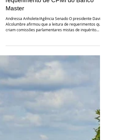
21 de mai.
Alcolumbre decide não ler
requerimento de CPMI do Banco
Master
Andressa Anholete/Agência Senado O presidente Davi
Alcolumbre afirmou que a leitura de requerimentos que
criam comissões parlamentares mistas de inquérito
(CPMIs) é uma escolha do presidente do Congresso
Nacional, amparada pelo Regimento Interno do Senado.
A declaração ocorreu em sessão conjunta nesta quinta-
feira (21), após parlamentares governistas e da oposição
cobrarem a leitura de requerimento para a criação da
CPMI do Banco Master. Davi ainda apontou que a
prioridade da