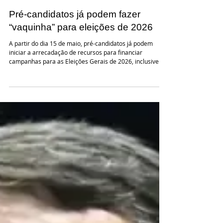
15 de mai.
Pré-candidatos já podem fazer
“vaquinha” para eleições de 2026
A partir do dia 15 de maio, pré-candidatos já podem
iniciar a arrecadação de recursos para financiar
campanhas para as Eleições Gerais de 2026, inclusive
por meio de financiamento coletivo, a chamada
“vaquinha virtual”. As instituições cadastradas e
aprovadas pelo Tribunal Superior Eleitoral (TSE) podem
arrecadar recursos, desde que previamente contratadas
por pré-candidatos ou partidos, conforme a Lei das
Eleições (Lei nº 9.504/1997). A arrecadação é
regulamentada pela Resol