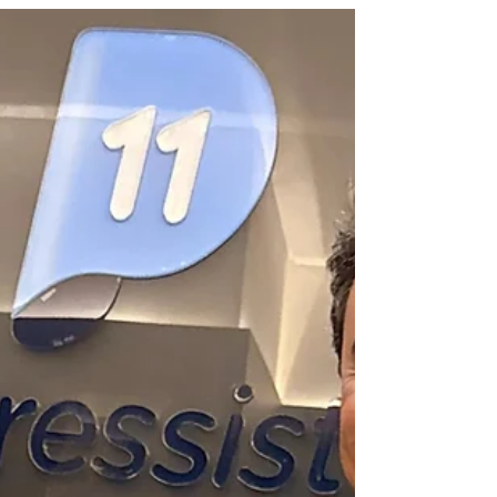
Senador Flávio Bolsonaro defende
redução da maioridade penal para
16 anos no Brasil
O senador Flávio Bolsonaro (PL-RJ) manifestou-se
publicamente em defesa da redução da maioridade
penal no Brasil, após um recente e chocante caso de
estupro coletivo envolvendo duas crianças em São Paulo.
A declaração do senador reacende o debate sobre a
legislação penal brasileira e a necessidade de
endurecimento das penas para crimes hediondos. Em
um pronunciamento emocionado, Flávio Bolsonaro
expressou sua profunda indignação com o ocorrido,
afirmando que o caso "partiu se