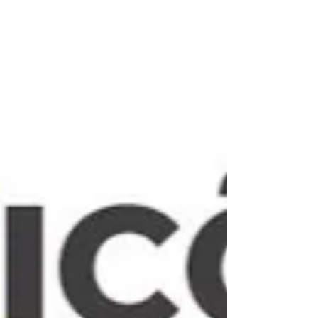
O Paraná já recebeu 456.129 turistas estrangeiros neste
ano. O saldo é referente ao acumulado dos quatro
primeiros meses de 2026, conforme informações
divulgadas nesta terça-feira (19) pela Agência Brasileira
de Promoção Internacional do Turismo (Embratur), junto
do Ministério do Turismo e Polícia Federal. Os dados mais
recentes são relativos a abril, mês em que o Paraná
recebeu mais de 60,5 mil viajantes do Exterior. Com o
acumulado atual, o Estado representa cerca de 10% do